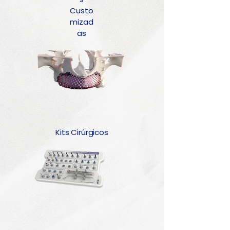
Custo
mizad
as
Kits Cirúrgicos