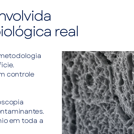
nvolvida
iológica real
metodologia
ície.
om controle
oscopia
ontaminantes.
nio em toda a