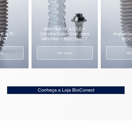
Mini Pilar HE 4,1/5,0 +
HE 3,75 -
Cilindro Calcinável para
Implante 
ECT
Mini Pilar - BIOCONECT
BIO
is
Ver mais
Ver
Conheça a Loja BioConect