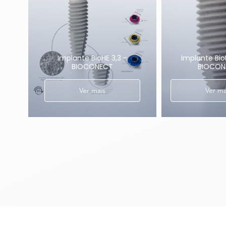
Implante BioHE 3,3 -
Implante Bio
BIOCONECT
BIOCON
Ver mais
Ver ma