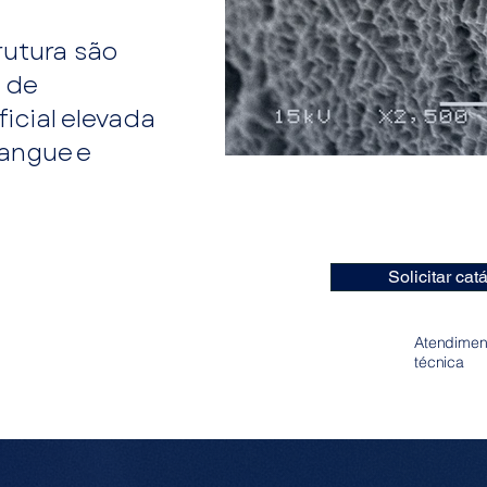
rutura são
l de
icial elevada
sangue e
Solicitar ca
Atendimen
técnica