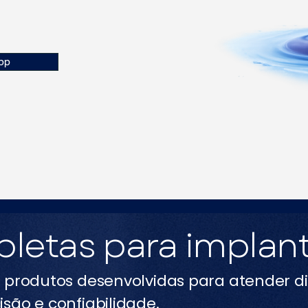
pp
letas para implan
e produtos desenvolvidas para atender d
são e confiabilidade.