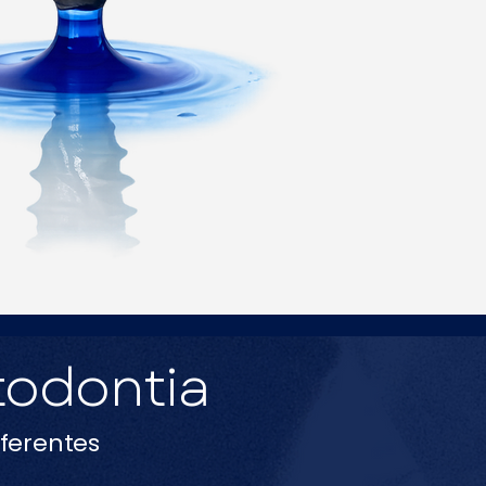
todontia
iferentes