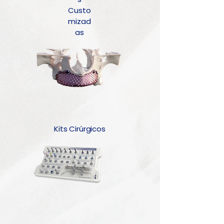
Custo
mizad
as
Kits Cirúrgicos