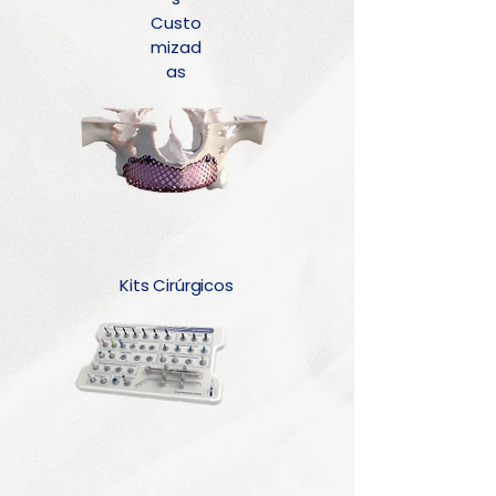
Custo
mizad
as
Kits Cirúrgicos